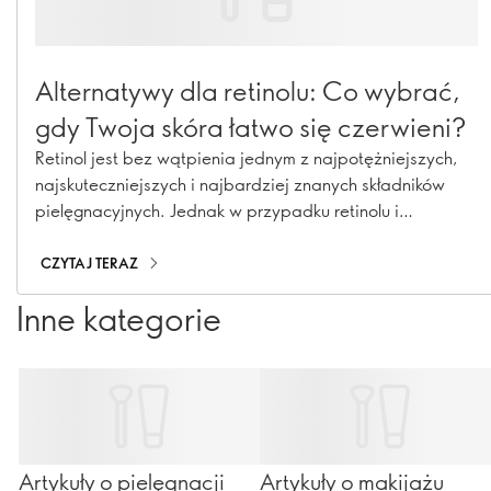
Alternatywy dla retinolu: Co wybrać,
gdy Twoja skóra łatwo się czerwieni?
Retinol jest bez wątpienia jednym z najpotężniejszych,
najskuteczniejszych i najbardziej znanych składników
pielęgnacyjnych. Jednak w przypadku retinolu i
niektórych innych najlepszych w swojej klasie substancji
czynnych, ich skuteczność może mieć wysoką cenę, jeśli
CZYTAJ TERAZ
masz wrażliwą skórę - mogą powodować dyskomfort.
Inne kategorie
Artykuły o pielęgnacji
Artykuły o makijażu