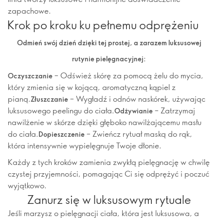
zapachowe.
Krok po kroku ku pełnemu odprężeniu
Odmień swój dzień dzięki tej prostej, a zarazem luksusowej
rutynie pielęgnacyjnej:
– Odśwież skórę za pomocą żelu do mycia,
Oczyszczanie
który zmienia się w kojącą, aromatyczną kąpiel z
pianą.
– Wygładź i odnów naskórek, używając
Złuszczanie
luksusowego peelingu do ciała.
– Zatrzymaj
Odżywianie
nawilżenie w skórze dzięki głęboko nawilżającemu masłu
do ciała.
– Zwieńcz rytuał maską do rąk,
Dopieszczenie
która intensywnie wypielęgnuje Twoje dłonie.
Każdy z tych kroków zamienia zwykłą pielęgnację w chwilę
czystej przyjemności, pomagając Ci się odprężyć i poczuć
wyjątkowo.
Zanurz się w luksusowym rytuale
Jeśli marzysz o pielęgnacji ciała, która jest luksusowa, a