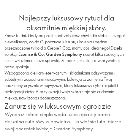
Najlepszy luksusowy rytuał dla
aksamitnie miękkiej skóry.
Znasz te dni, kiedy po prostu potrzebujesz chwili dla siebie – czegoś
niewielkiego, co da Ci poczucie luksusu, ukojenia i będzie
przeznaczone tylko dla Ciebie? Cóż, mamy coś idealnego! Dzięki
kolekcji
Essense & Co. Garden Symphony
nawet kilka spokojnych
minut w łazience może sprawić, że poczujesz się jak w prywatnej
oazie spokoju.
Wzbogacona olejkami eterycznymi, składnikami odżywczymi i
subtelnymi zapachami kwiatowymi, kolekcja ta zamienia Twój
codzienny prysznic w najwyższej klasy luksusowy rytuał kąpieli i
pielęgnacji ciała. A przy okazji Twoja skóra staje się cudownie
miękka, nawilżona i dopieszczona.
Zanurz się w luksusowym ogrodzie
Wyobraź sobie: ciepła woda, unosząca się para i
delikatna nuta róży w powietrzu. To właśnie tutaj bierze
swój początek kolekcja Garden Symphony.