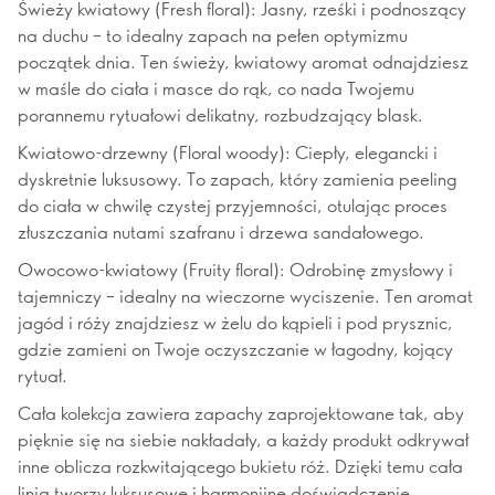
Świeży kwiatowy (Fresh floral): Jasny, rześki i podnoszący
na duchu – to idealny zapach na pełen optymizmu
początek dnia. Ten świeży, kwiatowy aromat odnajdziesz
w maśle do ciała i masce do rąk, co nada Twojemu
porannemu rytuałowi delikatny, rozbudzający blask.
Kwiatowo-drzewny (Floral woody): Ciepły, elegancki i
dyskretnie luksusowy. To zapach, który zamienia peeling
do ciała w chwilę czystej przyjemności, otulając proces
złuszczania nutami szafranu i drzewa sandałowego.
Owocowo-kwiatowy (Fruity floral): Odrobinę zmysłowy i
tajemniczy – idealny na wieczorne wyciszenie. Ten aromat
jagód i róży znajdziesz w żelu do kąpieli i pod prysznic,
gdzie zamieni on Twoje oczyszczanie w łagodny, kojący
rytuał.
Cała kolekcja zawiera zapachy zaprojektowane tak, aby
pięknie się na siebie nakładały, a każdy produkt odkrywał
inne oblicza rozkwitającego bukietu róż. Dzięki temu cała
linia tworzy luksusowe i harmonijne doświadczenie