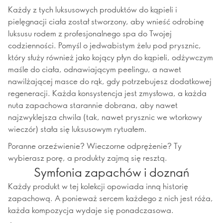
Każdy z tych luksusowych produktów do kąpieli i
pielęgnacji ciała został stworzony, aby wnieść odrobinę
luksusu rodem z profesjonalnego spa do Twojej
codzienności. Pomyśl o jedwabistym żelu pod prysznic,
który służy również jako kojący płyn do kąpieli, odżywczym
maśle do ciała, odnawiającym peelingu, a nawet
nawilżającej masce do rąk, gdy potrzebujesz dodatkowej
regeneracji. Każda konsystencja jest zmysłowa, a każda
nuta zapachowa starannie dobrana, aby nawet
najzwyklejsza chwila (tak, nawet prysznic we wtorkowy
wieczór) stała się luksusowym rytuałem.
Poranne orzeźwienie? Wieczorne odprężenie? Ty
wybierasz porę, a produkty zajmą się resztą.
Symfonia zapachów i doznań
Każdy produkt w tej kolekcji opowiada inną historię
zapachową. A ponieważ sercem każdego z nich jest róża,
każda kompozycja wydaje się ponadczasowa.