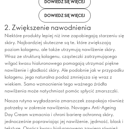
DOWIEDZ SIĘ WIĘCEJ
DOWIEDZ SIĘ WIĘCEJ
2. Zwiększenie nawodnienia
Niektóre produkty lepiej niż inne zapobiegają starzeniu się
skóry. Najbardziej skuteczne są te, które zwiększają
poziom kolagenu, ale także utrzymują nawilżenie skóry.
Wraz ze strukturą kolagenu, cząsteczki zatrzymującego
wilgoć kwasu hialuronowego pomagają utrzymać piękne
nawilżenie i gładkość skóry. Ale podobnie jak w przypadku
kolagenu, jego naturalna podaż zmniejsza się wraz z
wiekiem. Samo wzmocnienie tego ważnego źródła
nawilżenia może natychmiast pomóc spłycić zmarszczki.
Nasza rutyna wygładzania zmarszczek zaspokaja również
potrzeby w zakresie nawilżenia. Novage+ Anti-Ageing
Day Cream wzmacnia i chroni barierę ochronną skóry,
jednocześnie poprawiając jej nawilżenie, jędrność, blask i
teksturę. Oprócz kwasu hialuronowego zawiera również