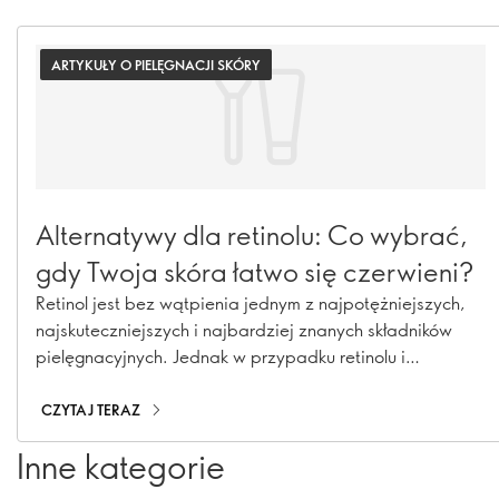
ARTYKUŁY O PIELĘGNACJI SKÓRY
Alternatywy dla retinolu: Co wybrać,
gdy Twoja skóra łatwo się czerwieni?
Retinol jest bez wątpienia jednym z najpotężniejszych,
najskuteczniejszych i najbardziej znanych składników
pielęgnacyjnych. Jednak w przypadku retinolu i
niektórych innych najlepszych w swojej klasie substancji
czynnych, ich skuteczność może mieć wysoką cenę, jeśli
CZYTAJ TERAZ
masz wrażliwą skórę - mogą powodować dyskomfort.
Inne kategorie