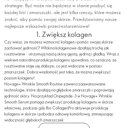
strategie. Być może nie będziesz w stanie pozbyć się
każdej linii i zmarszczki, ale jest kilka rzeczy, które możesz
zrobić, aby pomóc swojej skórze. Przedstawiamy nasze
najlepsze wskazówki przeciwstarzeniowe!
1. Zwiększ kolagen
Czy wiesz, że możesz wzmocnić kolagen i pomóc swojej skórze
zachować jędrność? Włókna kolagenowe działają trochę jak
rusztowanie - utrzymują naszą skórę gęstą, jędrną i gładką. Wraz z
wiekiem naturalna produkcja kolagenu spowalnia, co oznacza, że
rusztowanie staje się słabsze, co jest widoczne w postaci
zmarszczek. Dobra wiadomość jest taka, że można zwiększyć
poziom kolagenu!
Novage+ Wrinkle Smooth Routine zawiera zaawansowane
technologie, które działają na głębokie zmarszczki i poprawiają
jędrność skóry. Na przykład Oripeptide-3 w Novage+ Wrinkle
Smooth Serum pomaga zwiększyć produkcję kolagenu w skórze
właściwej, podczas gdy Bio CollagenPro aktywuje produkcję
kolagenu w skórze i pobudza odnowę komórkową, zmniejszając
widoczność głębokich zmarszczek.