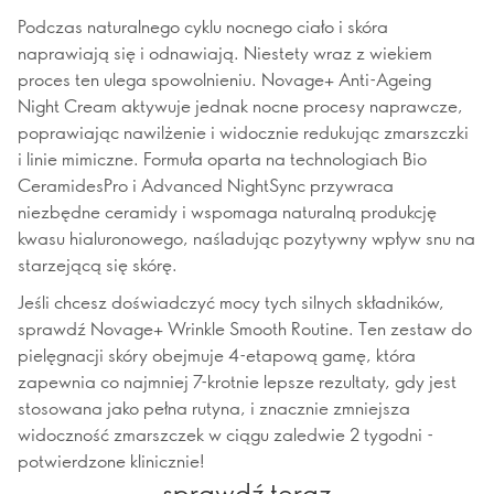
Podczas naturalnego cyklu nocnego ciało i skóra
naprawiają się i odnawiają. Niestety wraz z wiekiem
proces ten ulega spowolnieniu. Novage+ Anti-Ageing
Night Cream aktywuje jednak nocne procesy naprawcze,
poprawiając nawilżenie i widocznie redukując zmarszczki
i linie mimiczne. Formuła oparta na technologiach Bio
CeramidesPro i Advanced NightSync przywraca
niezbędne ceramidy i wspomaga naturalną produkcję
kwasu hialuronowego, naśladując pozytywny wpływ snu na
starzejącą się skórę.
Jeśli chcesz doświadczyć mocy tych silnych składników,
sprawdź Novage+ Wrinkle Smooth Routine. Ten zestaw do
pielęgnacji skóry obejmuje 4-etapową gamę, która
zapewnia co najmniej 7-krotnie lepsze rezultaty, gdy jest
stosowana jako pełna rutyna, i znacznie zmniejsza
widoczność zmarszczek w ciągu zaledwie 2 tygodni -
potwierdzone klinicznie!
sprawdź teraz