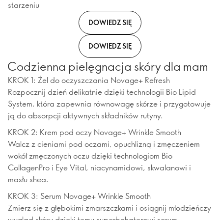
starzeniu
DOWIEDZ SIĘ
DOWIEDZ SIĘ
Codzienna pielęgnacja skóry dla mam
KROK 1: Żel do oczyszczania Novage+ Refresh
Rozpocznij dzień delikatnie dzięki technologii Bio Lipid
System, która zapewnia równowagę skórze i przygotowuje
ją do absorpcji aktywnych składników rutyny.
KROK 2: Krem pod oczy Novage+ Wrinkle Smooth
Walcz z cieniami pod oczami, opuchlizną i zmęczeniem
wokół zmęczonych oczu dzięki technologiom Bio
CollagenPro i Eye Vital, niacynamidowi, skwalanowi i
masłu shea.
KROK 3: Serum Novage+ Wrinkle Smooth
Zmierz się z głębokimi zmarszczkami i osiągnij młodzieńczy
wygląd skóry dzięki temu superbohaterowi serum.