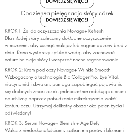
DOWIEDZ SIĘ WIĘCEJ
Codzienna pielęgnacja skóry córek
DOWIEDZ SIĘ WIĘCEJ
KROK 1: Żel do oczyszczania Novage+ Refresh
Dla młodej skóry zalecamy dokładne oczyszczenie
wieczorem, aby usunąć makijaż lub nagromadzony brud z
dnia. Rano wystarczy spłukać wodą, aby zachować
naturalne oleje skóry i wesprzeć nocne regenerowanie.
KROK 2: Krem pod oczy Novage+ Wrinkle Smooth
Wzbogacony o technologie Bio CollagenPro, Eye Vital,
niacynamid i skwalan, pomaga zapobiegać pojawianiu
się drobnych zmarszczek, jednocześnie redukując cienie i
opuchliznę poprzez pobudzanie mikrokrążenia wokół
konturu oczu. Utrzymaj delikatny obszar oka pełen życia i
odświeżony!
KROK 3: Serum Novage+ Blemish + Age Defy
Walcz z niedoskonałościami, zatkaniem porów i bliznami