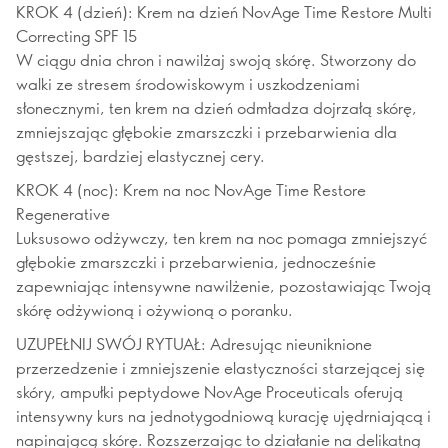
KROK 4 (dzień): Krem na dzień NovAge Time Restore Multi
Correcting SPF 15
W ciągu dnia chron i nawilżaj swoją skórę. Stworzony do
walki ze stresem środowiskowym i uszkodzeniami
słonecznymi, ten krem na dzień odmładza dojrzałą skórę,
zmniejszając głębokie zmarszczki i przebarwienia dla
gęstszej, bardziej elastycznej cery.
KROK 4 (noc): Krem na noc NovAge Time Restore
Regenerative
Luksusowo odżywczy, ten krem na noc pomaga zmniejszyć
głębokie zmarszczki i przebarwienia, jednocześnie
zapewniając intensywne nawilżenie, pozostawiając Twoją
skórę odżywioną i ożywioną o poranku.
UZUPEŁNIJ SWÓJ RYTUAŁ: Adresując nieuniknione
przerzedzenie i zmniejszenie elastyczności starzejącej się
skóry, ampułki peptydowe NovAge Proceuticals oferują
intensywny kurs na jednotygodniową kurację ujędrniającą i
napinającą skórę. Rozszerzając to działanie na delikatną