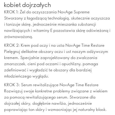
kobiet dojrzałych
KROK 1: Żel do oczyszczania NovAge Supreme
Stworzony z łagodzącą technologią, skutecznie oczyszcza
i tonizuje skórę, jednocześnie mieszanka substancji
nawilżających i witaminy E pozostawia skórę odświeżoną i
zrównoważoną.
KROK 2: Krem pod oczy i na usta NovAge Time Restore
Pielęgnuj delikatne obszary oczu i ust naszym odżywczym
kremem. Specjalnie zaprojektowany do zwalczania
zmarszczek, cieni pod oczami i opuchlizny, pomaga
zdefiniować i wygładzić te obszary dla bardziej
młodzieńczego wyglądu.
KROK 3: Serum rewitalizujące NovAge Time Restore
Rozwiązuj swoje konkretne problemy związane z wiekiem
za pomocą rewitalizującego serum. Stworzone dla
dojrzałej skóry, dogłębnie nawilża, jednocześnie
poprawiając ton skóry i wzmacniając jej naturalny blask.