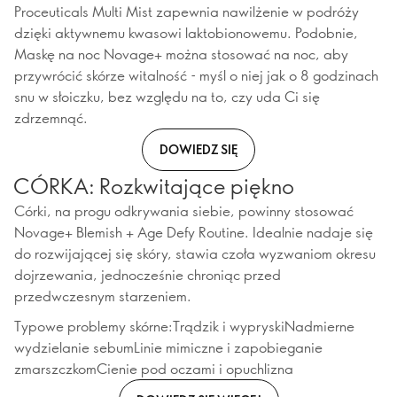
Proceuticals Multi Mist zapewnia nawilżenie w podróży
dzięki aktywnemu kwasowi laktobionowemu. Podobnie,
Maskę na noc Novage+ można stosować na noc, aby
przywrócić skórze witalność - myśl o niej jak o 8 godzinach
snu w słoiczku, bez względu na to, czy uda Ci się
zdrzemnąć.
DOWIEDZ SIĘ
CÓRKA: Rozkwitające piękno
Córki, na progu odkrywania siebie, powinny stosować
Novage+ Blemish + Age Defy Routine. Idealnie nadaje się
do rozwijającej się skóry, stawia czoła wyzwaniom okresu
dojrzewania, jednocześnie chroniąc przed
przedwczesnym starzeniem.
Typowe problemy skórne:Trądzik i wypryskiNadmierne
wydzielanie sebumLinie mimiczne i zapobieganie
zmarszczkomCienie pod oczami i opuchlizna