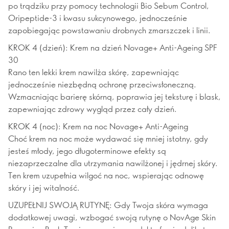
po trądziku przy pomocy technologii Bio Sebum Control,
Oripeptide-3 i kwasu sukcynowego, jednocześnie
zapobiegając powstawaniu drobnych zmarszczek i linii.
KROK 4 (dzień): Krem na dzień Novage+ Anti-Ageing SPF
30
Rano ten lekki krem nawilża skórę, zapewniając
jednocześnie niezbędną ochronę przeciwsłoneczną.
Wzmacniając barierę skórną, poprawia jej teksturę i blask,
zapewniając zdrowy wygląd przez cały dzień.
KROK 4 (noc): Krem na noc Novage+ Anti-Ageing
Choć krem na noc może wydawać się mniej istotny, gdy
jesteś młody, jego długoterminowe efekty są
niezaprzeczalne dla utrzymania nawilżonej i jędrnej skóry.
Ten krem uzupełnia wilgoć na noc, wspierając odnowę
skóry i jej witalność.
UZUPEŁNIJ SWOJĄ RUTYNĘ: Gdy Twoja skóra wymaga
dodatkowej uwagi, wzbogać swoją rutynę o NovAge Skin