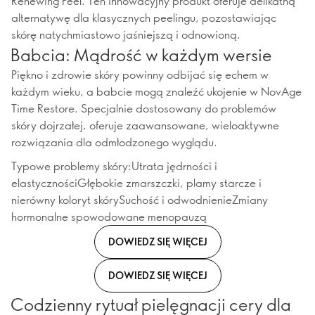
Renewing Peel. Ten innowacyjny produkt oferuje delikatną
alternatywę dla klasycznych peelingu, pozostawiając
skórę natychmiastowo jaśniejszą i odnowioną.
Babcia: Mądrość w każdym wersie
Piękno i zdrowie skóry powinny odbijać się echem w
każdym wieku, a babcie mogą znaleźć ukojenie w NovAge
Time Restore. Specjalnie dostosowany do problemów
skóry dojrzałej, oferuje zaawansowane, wieloaktywne
rozwiązania dla odmłodzonego wyglądu.
Typowe problemy skóry:Utrata jędrności i
elastycznościGłębokie zmarszczki, plamy starcze i
nierówny koloryt skórySuchość i odwodnienieZmiany
hormonalne spowodowane menopauzą
DOWIEDZ SIĘ WIĘCEJ
DOWIEDZ SIĘ WIĘCEJ
Codzienny rytuał pielęgnacji cery dla