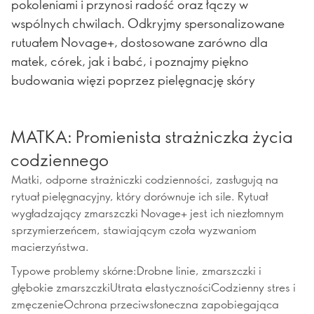
pokoleniami i przynosi radość oraz łączy w
wspólnych chwilach. Odkryjmy spersonalizowane
rutuałem Novage+, dostosowane zarówno dla
matek, córek, jak i babć, i poznajmy piękno
budowania więzi poprzez pielęgnację skóry
MATKA: Promienista strażniczka życia
codziennego
Matki, odporne strażniczki codzienności, zasługują na
rytuał pielęgnacyjny, który dorównuje ich sile. Rytuał
wygładzający zmarszczki Novage+ jest ich niezłomnym
sprzymierzeńcem, stawiającym czoła wyzwaniom
macierzyństwa.
Typowe problemy skórne:Drobne linie, zmarszczki i
głębokie zmarszczkiUtrata elastycznościCodzienny stres i
zmęczenieOchrona przeciwsłoneczna zapobiegająca