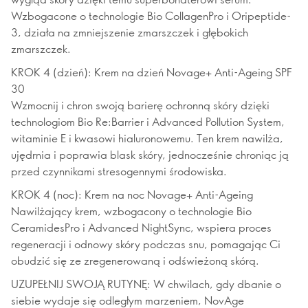
Wzbogacone o technologie Bio CollagenPro i Oripeptide-
3, działa na zmniejszenie zmarszczek i głębokich
zmarszczek.
KROK 4 (dzień): Krem na dzień Novage+ Anti-Ageing SPF
30
Wzmocnij i chron swoją barierę ochronną skóry dzięki
technologiom Bio Re:Barrier i Advanced Pollution System,
witaminie E i kwasowi hialuronowemu. Ten krem nawilża,
ujędrnia i poprawia blask skóry, jednocześnie chroniąc ją
przed czynnikami stresogennymi środowiska.
KROK 4 (noc): Krem na noc Novage+ Anti-Ageing
Nawilżający krem, wzbogacony o technologie Bio
CeramidesPro i Advanced NightSync, wspiera proces
regeneracji i odnowy skóry podczas snu, pomagając Ci
obudzić się ze zregenerowaną i odświeżoną skórą.
UZUPEŁNIJ SWOJĄ RUTYNĘ: W chwilach, gdy dbanie o
siebie wydaje się odległym marzeniem, NovAge