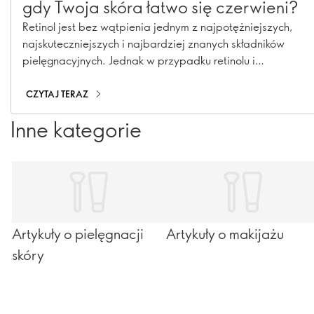
gdy Twoja skóra łatwo się czerwieni?
Retinol jest bez wątpienia jednym z najpotężniejszych,
najskuteczniejszych i najbardziej znanych składników
pielęgnacyjnych. Jednak w przypadku retinolu i
niektórych innych najlepszych w swojej klasie substancji
czynnych, ich skuteczność może mieć wysoką cenę, jeśli
CZYTAJ TERAZ
masz wrażliwą skórę - mogą powodować dyskomfort.
Inne kategorie
Artykuły o pielęgnacji
Artykuły o makijażu
skóry